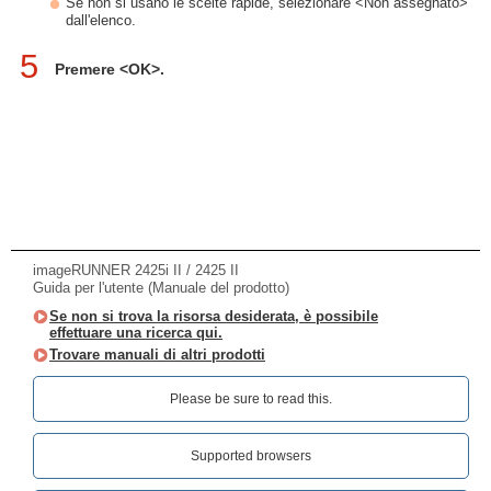
Se non si usano le scelte rapide, selezionare <Non assegnato>
dall'elenco.
5
Premere <OK>.
imageRUNNER 2425i II / 2425 II
Guida per l'utente (Manuale del prodotto)
Se non si trova la risorsa desiderata, è possibile
effettuare una ricerca qui.
Trovare manuali di altri prodotti
Please be sure to read this.‎
Supported browsers