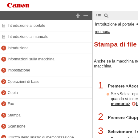
Introduzione al portale
Introduzione al portale
memoria
Introduzione al manuale
Stampa di fil
Introduzione
Informazioni sulla macchina
Anche se la macchina non
macchina.
Impostazione
Operazioni di base
1
Premere <Acce
Copia
Se <Selez. opz
quando si inse
memoria>
Fax
2
Stampa
Premere <Sup
Scansione
3
Selezionare il
Utilizzo dello spazio di memorizzazione