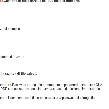
Gestione di file e cartelle nel supporto di memoria
.
ivo di memoria.
 numero di stampe.
la stampa di file salvati
.
cum.>
<Password crittografia>, immettere la password e premere <OK>.
ile PDF che consentono solo la stampa a bassa risoluzione, immettere la
i inserimento se il file è protetto da una password di crittografia.