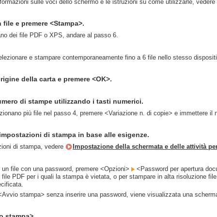
formazioni sulle voci dello schermo e le istruzioni su come utilizzarle, vedere
 file e premere <Stampa>.
ano dei file PDF o XPS, andare al passo 6.
elezionare e stampare contemporaneamente fino a 6 file nello stesso disposit
origine della carta e premere <OK>.
umero di stampe utilizzando i tasti numerici.
ionano più file nel passo 4, premere <Variazione n. di copie> e immettere il
 impostazioni di stampa in base alle esigenze.
zioni di stampa, vedere
Impostazione della schermata e delle attività per 
 un file con una password, premere <Opzioni>
<Password per apertura do
file PDF per i quali la stampa è vietata, o per stampare in alta risoluzione f
ificata.
Avvio stampa> senza inserire una password, viene visualizzata una schermata d
o stampa>.