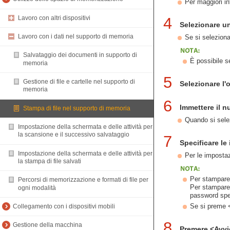
Per maggiori in
Lavoro con altri dispositivi
4
Selezionare un
Lavoro con i dati nel supporto di memoria
Se si selezion
Salvataggio dei documenti in supporto di
È possibile s
memoria
5
Gestione di file e cartelle nel supporto di
Selezionare l'
memoria
6
Immettere il n
Stampa di file nel supporto di memoria
Quando si selez
Impostazione della schermata e delle attività per
la scansione e il successivo salvataggio
7
Specificare le
Impostazione della schermata e delle attività per
Per le imposta
la stampa di file salvati
Per stampare
Percorsi di memorizzazione e formati di file per
Per stampare 
ogni modalità
password spec
Se si preme <
Collegamento con i dispositivi mobili
8
Gestione della macchina
Premere <Avvi