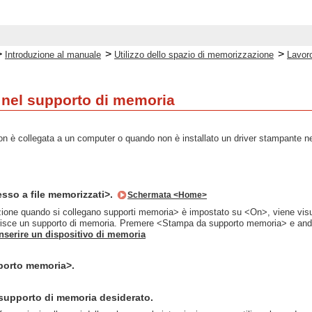
>
>
>
Introduzione al manuale
Utilizzo dello spazio di memorizzazione
Lavoro
e nel supporto di memoria
 è collegata a un computer o quando non è installato un driver stampante nel 
sso a file memorizzati>.
Schermata <Home>
ione quando si collegano supporti memoria> è impostato su <On>, viene vis
risce un supporto di memoria. Premere <Stampa da supporto memoria> e and
Inserire un dispositivo di memoria
porto memoria>.
 supporto di memoria desiderato.