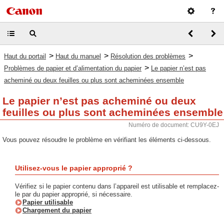
>
>
>
Haut du portail
Haut du manuel
Résolution des problèmes
>
Problèmes de papier et d’alimentation du papier
Le papier n’est pas
acheminé ou deux feuilles ou plus sont acheminées ensemble
Le papier n’est pas acheminé ou deux
feuilles ou plus sont acheminées ensemble
Numéro de document: CU9Y-0EJ
Vous pouvez résoudre le problème en vérifiant les éléments ci-dessous.
Utilisez-vous le papier approprié ?
Vérifiez si le papier contenu dans l’appareil est utilisable et remplacez-
le par du papier approprié, si nécessaire.
Papier utilisable
Chargement du papier