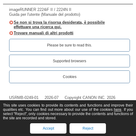
imageRUNNER 2224iF II / 2224N II
Guida per l'utente (Manuale del prodotto)
Se non si trova la risorsa desiderata, è possibile
effettuare una ricerca qui.
Trovare manuali di altri prodotti
Please be sure to read this.‎
Supported browsers
Cookies
USRMB-0249-01
2026-07
Copyright CANON INC. 2026
This site uses cookies to provide its contents and functions and improve their
qualities etc. You can find out more about our use of the cookies
here
. If you
select "Reject", only cookies necessary to provide the contents and functions of
the site are recorded and stored.
Accept
Reject