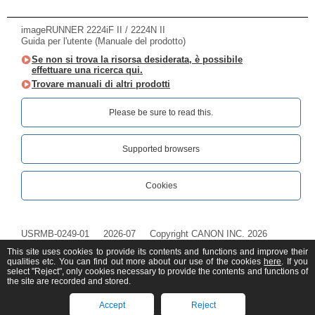
imageRUNNER 2224iF II / 2224N II
Guida per l'utente (Manuale del prodotto)
Se non si trova la risorsa desiderata, è possibile
effettuare una ricerca qui.
Trovare manuali di altri prodotti
Please be sure to read this.‎
Supported browsers
Cookies
USRMB-0249-01
2026-07
Copyright CANON INC. 2026
This site uses cookies to provide its contents and functions and improve their
qualities etc. You can find out more about our use of the cookies
here
. If you
select "Reject", only cookies necessary to provide the contents and functions of
the site are recorded and stored.
Accept
Reject