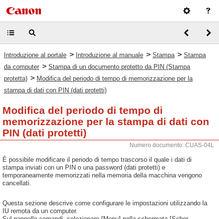
>
>
>
Introduzione al portale
Introduzione al manuale
Stampa
Stampa
>
da computer
Stampa di un documento protetto da PIN (Stampa
>
protetta)
Modifica del periodo di tempo di memorizzazione per la
stampa di dati con PIN (dati protetti)
Modifica del periodo di tempo di
memorizzazione per la stampa di dati con
PIN (dati protetti)
Numero documento: CUAS-04L
È possibile modificare il periodo di tempo trascorso il quale i dati di
stampa inviati con un PIN o una password (dati protetti) e
temporaneamente memorizzati nella memoria della macchina vengono
cancellati.
Questa sezione descrive come configurare le impostazioni utilizzando la
IU remota da un computer.
Sul pannello comandi, selezionare [Menu] nella schermata [Scher.