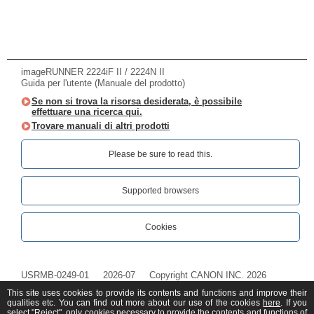
imageRUNNER 2224iF II / 2224N II
Guida per l'utente (Manuale del prodotto)
Se non si trova la risorsa desiderata, è possibile
effettuare una ricerca qui.
Trovare manuali di altri prodotti
Please be sure to read this.‎
Supported browsers
Cookies
USRMB-0249-01
2026-07
Copyright CANON INC. 2026
This site uses cookies to provide its contents and functions and improve their
qualities etc. You can find out more about our use of the cookies
here
. If you
select "Reject", only cookies necessary to provide the contents and functions of