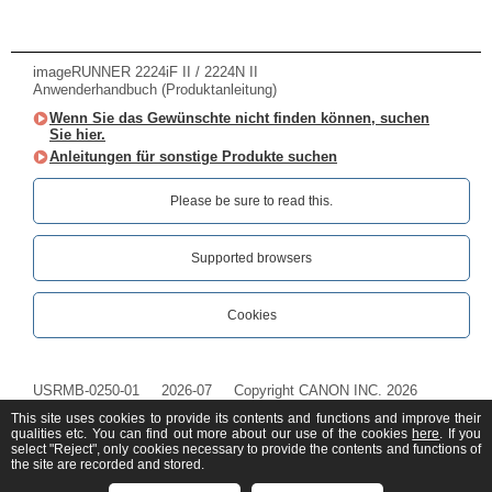
imageRUNNER 2224iF II / 2224N II
Anwenderhandbuch (Produktanleitung)
Wenn Sie das Gewünschte nicht finden können, suchen
Sie hier.
Anleitungen für sonstige Produkte suchen
Please be sure to read this.‎
Supported browsers
Cookies
USRMB-0250-01
2026-07
Copyright CANON INC. 2026
This site uses cookies to provide its contents and functions and improve their
qualities etc. You can find out more about our use of the cookies
here
. If you
select "Reject", only cookies necessary to provide the contents and functions of
the site are recorded and stored.