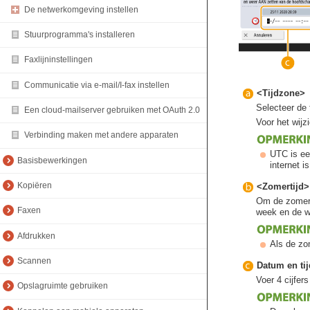
De netwerkomgeving instellen
Stuurprogramma's installeren
Faxlijninstellingen
Communicatie via e-mail/I-fax instellen
<Tijdzone>
Selecteer de 
Een cloud-mailserver gebruiken met OAuth 2.0
Voor het wijz
Verbinding maken met andere apparaten
UTC is ee
Basisbewerkingen
internet i
Kopiëren
<Zomertijd>
Om de zomerti
Faxen
week en de w
Afdrukken
Als de zom
Scannen
Datum en tij
Voer 4 cijfers
Opslagruimte gebruiken