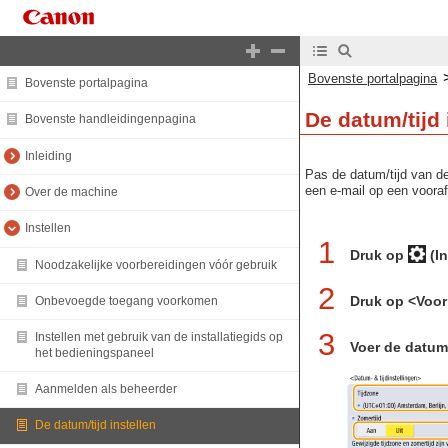
Bovenste portalpagina
Bovenste portalpagina
De datum/tijd 
Bovenste handleidingenpagina
Inleiding
Pas de datum/tijd van de
een e-mail op een vooraf 
Over de machine
Instellen
1
Druk op
(In
Noodzakelijke voorbereidingen vóór gebruik
2
Druk op <Voo
Onbevoegde toegang voorkomen
3
Instellen met gebruik van de installatiegids op
Voer de datum/
het bedieningspaneel
Aanmelden als beheerder
De datum/tijd instellen