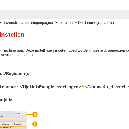
>
>
>
Bovenste handleidingenpagina
Instellen
De datum/tijd instellen
instellen
 machine aan. Deze instellingen moeten goed worden ingesteld, aangezien de 
vastgesteld tijdstip.
st./Registrern).
rkeuren>
<Tijdklok/Energie instellingen>
<Datum- & tijd instell
tijd in.