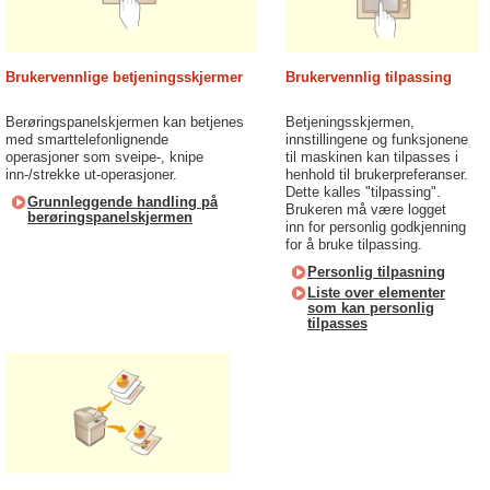
Brukervennlige betjeningsskjermer
Brukervennlig tilpassing
Berøringspanelskjermen kan betjenes
Betjeningsskjermen,
med smarttelefonlignende
innstillingene og funksjonene
operasjoner som sveipe-, knipe
til maskinen kan tilpasses i
inn-/strekke ut-operasjoner.
henhold til brukerpreferanser.
Dette kalles "tilpassing".
Grunnleggende handling på
Brukeren må være logget
berøringspanelskjermen
inn for personlig godkjenning
for å bruke tilpassing.
Personlig tilpasning
Liste over elementer
som kan personlig
tilpasses