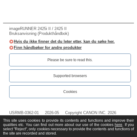
imageRUNNER 2425i II / 2425 II
Bruksanvisning (Produkthåndbok)
Hvis du ikke finner det du leter etter, kan du søke her.
Finn håndbøker for andre produkter
Please be sure to read this.‎
Supported browsers
Cookies
USRMB-0362-01
2026-05
Copyright CANON INC. 2026
This site uses cookies to provide its contents and functions and improve their
qualities etc. You can find out more about our use of the cookies
here
. If you
select "Reject", only cookies necessary to provide the contents and functions of
the site are recorded and stored.