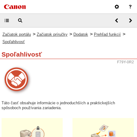
>
>
>
>
Začiatok portálu
Začiatok príručky
Dodatok
Prehľad funkcií
Spoľahlivosť
Spoľahlivosť
F79Y-0R2
Táto časť obsahuje informácie o jednoduchších a praktickejších
spôsoboch používania zariadenia.