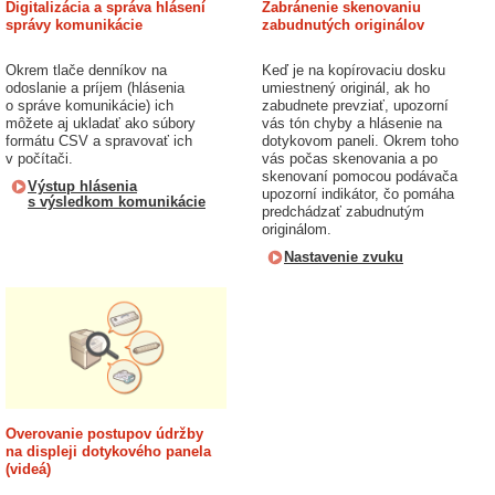
Digitalizácia a správa hlásení
Zabránenie skenovaniu
správy komunikácie
zabudnutých originálov
Okrem tlače denníkov na
Keď je na kopírovaciu dosku
odoslanie a príjem (hlásenia
umiestnený originál, ak ho
o správe komunikácie) ich
zabudnete prevziať, upozorní
môžete aj ukladať ako súbory
vás tón chyby a hlásenie na
formátu CSV a spravovať ich
dotykovom paneli. Okrem toho
v počítači.
vás počas skenovania a po
skenovaní pomocou podávača
Výstup hlásenia
upozorní indikátor, čo pomáha
s výsledkom komunikácie
predchádzať zabudnutým
originálom.
Nastavenie zvuku
Overovanie postupov údržby
na displeji dotykového panela
(videá)