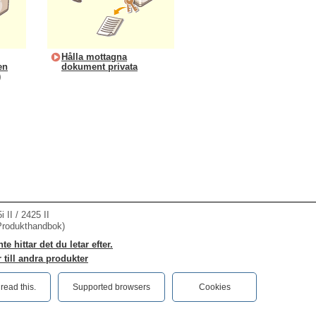
Hålla mottagna
en
dokument privata
)
II / 2425 II
Produkthandbok)
e hittar det du letar efter.
 till andra produkter
ead this.‎
Supported browsers
Cookies