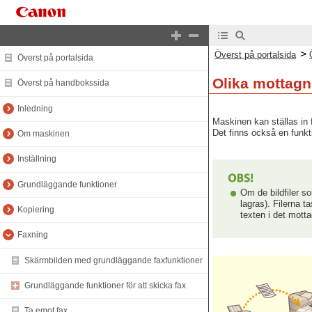
>
Överst på portalsida
Överst på portalsida
Olika mottag
Överst på handbokssida
Inledning
Maskinen kan ställas in 
Det finns också en funkt
Om maskinen
Inställning
Grundläggande funktioner
Om de bildfiler s
lagras). Filerna 
Kopiering
texten i det mott
Faxning
Skärmbilden med grundläggande faxfunktioner
Grundläggande funktioner för att skicka fax
Ta emot fax