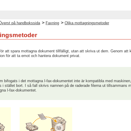
>
>
Överst på handbokssida
Faxning
Olika mottagningsmetoder
ningsmetoder
för att spara mottagna dokument tillfälligt, utan att skriva ut dem. Genom att 
ion för att ta emot och hantera dokument privat.
om bifogats i det mottagna I-fax-dokumentet inte är kompatibla med maskinen, b
tas i stället bort. I så fall skrivs namnen på de raderade filerna ut tillsamm
agna I-fax-dokumentet.