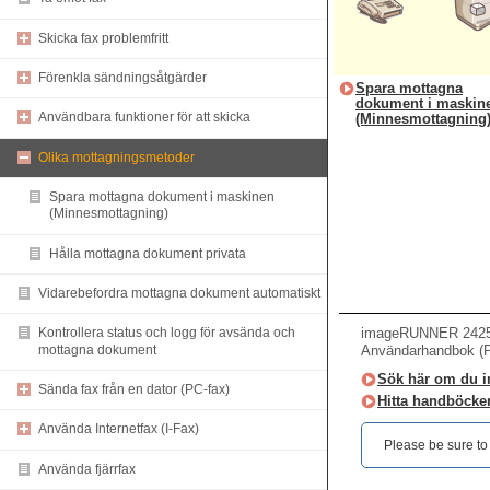
Skicka fax problemfritt
Förenkla sändningsåtgärder
Spara mottagna
dokument i maskin
Användbara funktioner för att skicka
(Minnesmottagning
Olika mottagningsmetoder
Spara mottagna dokument i maskinen
(Minnesmottagning)
Hålla mottagna dokument privata
Vidarebefordra mottagna dokument automatiskt
imageRUNNER 2425i 
Kontrollera status och logg för avsända och
mottagna dokument
Användarhandbok (
Sök här om du int
Sända fax från en dator (PC-fax)
Hitta handböcker
Använda Internetfax (I-Fax)
Please be sure to r
Använda fjärrfax