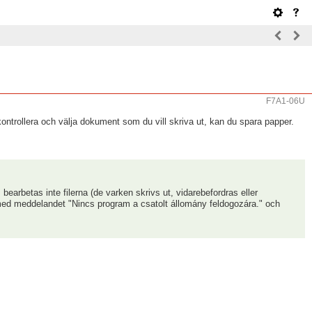
F7A1-06U
kontrollera och välja dokument som du vill skriva ut, kan du spara papper.
earbetas inte filerna (de varken skrivs ut, vidarebefordras eller
ans med meddelandet "Nincs program a csatolt állomány feldogozára." och