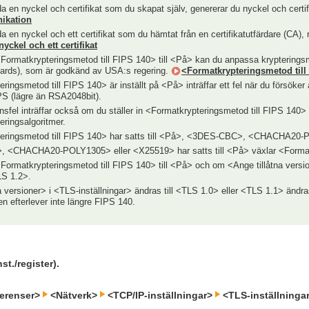
a en nyckel och certifikat som du skapat själv, genererar du nyckel och certi
ikation
 en nyckel och ett certifikat som du hämtat från en certifikatutfärdare (CA), 
nyckel och ett certifikat
<Formatkrypteringsmetod till FIPS 140> till <På> kan du anpassa krypterings
ards), som är godkänd av USA:s regering.
<Formatkrypteringsmetod till
ingsmetod till FIPS 140> är inställt på <På> inträffar ett fel när du försöker
IPS (lägre än RSA2048bit).
sfel inträffar också om du ställer in <Formatkrypteringsmetod till FIPS 140> 
teringsalgoritmer.
ringsmetod till FIPS 140> har satts till <På>, <3DES-CBC>, <CHACHA20-P
CHACHA20-POLY1305> eller <X25519> har satts till <På> växlar <Formatkry
<Formatkrypteringsmetod till FIPS 140> till <På> och om <Ange tillåtna version
LS 1.2>.
 versioner> i <TLS-inställningar> ändras till <TLS 1.0> eller <TLS 1.1> ändr
n efterlever inte längre FIPS 140.
nst./register).
ferenser>
<Nätverk>
<TCP/IP-inställningar>
<TLS-inställningar