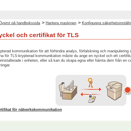
>
>
Överst på handbokssida
Hantera maskinen
Konfigurera säkerhetsinställn
ckel och certifikat för TLS
terad kommunikation för att förhindra analys, förfalskning och manipulering
arna för TLS-krypterad kommunikation måste du ange en nyckel och ett certifik
örinstallerade i enheten, eller så kan du skapa egna eller hämta dem från en ce
ningar.
rtifikat för nätverkskommunikation