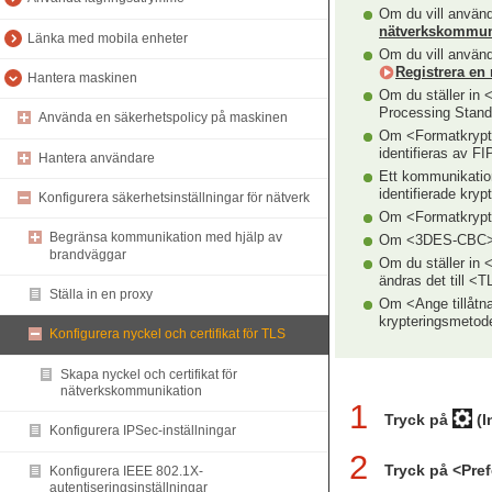
Om du vill använd
nätverkskommun
Länka med mobila enheter
Om du vill använda
Registrera en 
Hantera maskinen
Om du ställer in 
Processing Stand
Använda en säkerhetspolicy på maskinen
Om <Formatkrypter
identifieras av F
Hantera användare
Ett kommunikation
identifierade kryp
Konfigurera säkerhetsinställningar för nätverk
Om <Formatkrypte
Begränsa kommunikation med hjälp av
Om <3DES-CBC>, <
brandväggar
Om du ställer in 
ändras det till <T
Ställa in en proxy
Om <Ange tillåtna
krypteringsmetode
Konfigurera nyckel och certifikat för TLS
Skapa nyckel och certifikat för
nätverkskommunikation
1
Tryck på
(I
Konfigurera IPSec-inställningar
2
Tryck på <Pre
Konfigurera IEEE 802.1X-
autentiseringsinställningar