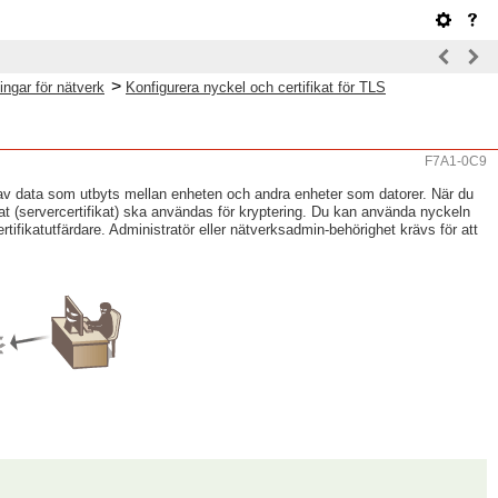
>
ingar för nätverk
Konfigurera nyckel och certifikat för TLS
F7A1-0C9
 av data som utbyts mellan enheten och andra enheter som datorer. När du
at (servercertifikat) ska användas för kryptering. Du kan använda nyckeln
rtifikatutfärdare. Administratör eller nätverksadmin-behörighet krävs för att