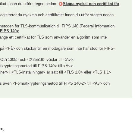
fikat innan du utför stegen nedan.
Skapa nyckel och certifikat för
registrerar du nyckeln och certifikatet innan du utför stegen nedan.
metoden för TLS-kommunikation till FIPS 140 (Federal Information
 FIPS 140>
 ange ett certifikat för TLS som använder en algoritm som inte
på <På> och skickar till en mottagare som inte har stöd för FIPS-
OLY1305> och <X25519> växlar till <Av>.
pteringsmetod till FIPS 140> till <Av>.
er> i <TLS-inställningar> är satt till <TLS 1.0> eller <TLS 1.1>
as även <Formatkrypteringsmetod till FIPS 140-2> till <Av> och
>.