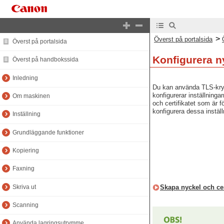
>
Överst på portalsida
Överst på portalsida
Konfigurera ny
Överst på handbokssida
Inledning
Du kan använda TLS-kryp
konfigurerar inställning
Om maskinen
och certifikatet som är f
konfigurera dessa inställ
Inställning
Grundläggande funktioner
Kopiering
Faxning
Skriva ut
Skapa nyckel och ce
Scanning
Använda lagringsutrymme