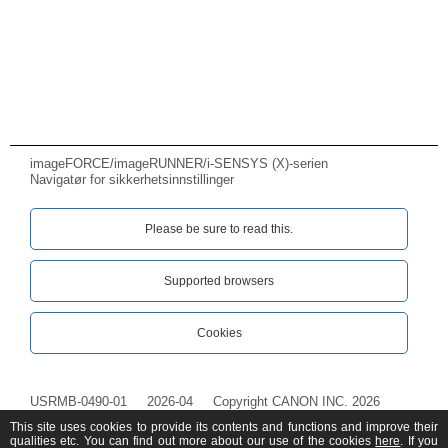
imageFORCE/imageRUNNER/i-SENSYS (X)-serien
Navigatør for sikkerhetsinnstillinger
Please be sure to read this.‎
Supported browsers
Cookies
USRMB-0490-01
2026-04
Copyright CANON INC. 2026
This site uses cookies to provide its contents and functions and improve their
qualities etc. You can find out more about our use of the cookies
here
. If you