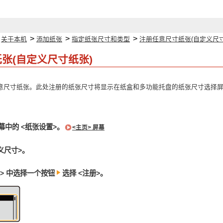
>
>
>
>
关于本机
添加纸张
指定纸张尺寸和类型
注册任意尺寸纸张(自定义尺寸
张(自定义尺寸纸张)
意尺寸纸张。此处注册的纸张尺寸将显示在纸盒和多功能托盘的纸张尺寸选择屏
屏幕中的 <纸张设置>。
<主页> 屏幕
义尺寸>。
<S5> 中选择一个按钮
选择 <注册>。