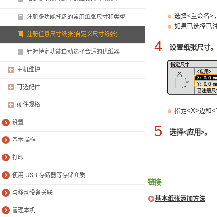
选择<重命名>
注册多功能托盘的常用纸张尺寸和类型
如果已选择已注
注册任意尺寸纸张(自定义尺寸纸张)
4
设置纸张尺寸。
针对特定功能自动选择合适的供纸器
主机维护
可选配件
硬件规格
指定<X>边和
设置
5
选择<应用>。
基本操作
打印
使用 USB 存储器等存储介质
链接
与移动设备关联
基本纸张添加方法
管理本机