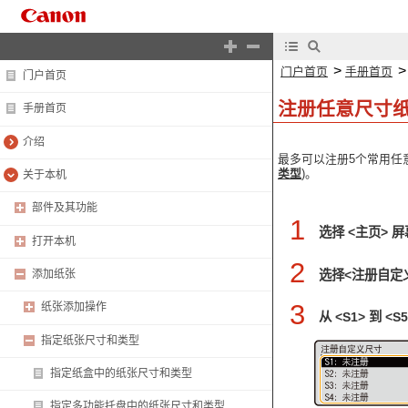
>
门户首页
手册首页
门户首页
注册任意尺寸纸
手册首页
介绍
最多可以注册5个常用任
类型
)。
关于本机
部件及其功能
1
选择 <主页> 
打开本机
2
选择<注册自定
添加纸张
3
纸张添加操作
从 <S1> 到 
指定纸张尺寸和类型
指定纸盒中的纸张尺寸和类型
指定多功能托盘中的纸张尺寸和类型