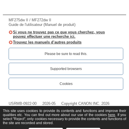
MF275dw II / MF272dw II
Guide de l'utilisateur (Manuel de produit)
Si vous ne trouvez pas ce que vous cherchez, vous
pouvez effectuer une recherche ici.
Trouvez les manuels d’autres produits
Please be sure to read this.‎
Supported browsers
Cookies
USRMB-0922-00
2026-05
Copyright CANON INC. 2026
This site uses cookies to provide its contents and functions and improve their
qualities etc. You can find out more about our use of the cookies
here
. If you
select "Reject", only cookies necessary to provide the contents and functions of
the site are recorded and stored.