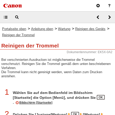
>
>
>
>
Portalseite oben
Anleitung oben
Wartung
Reinigen des Geräts
Reinigen der Trommel
Reinigen der Trommel
Dokumentennummer: EK5X-0A2
Bei verschmierten Ausdrucken ist möglicherweise die Trommel
verschmutzt. Reinigen Sie die Trommel gemäß dem unten beschriebenen
Verfahren.
Die Trommel kann nicht gereinigt werden, wenn Daten zum Drucken
anstehen.
1
Wählen Sie auf dem Bedienfeld im Bildschirm
[Startseite] die Option [Menü], und drücken Sie
.
Bildschirm [Startseite]
2
Drücken Sie [Justage/Wartung]
[Wartung]