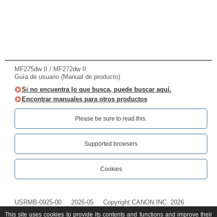
MF275dw II / MF272dw II
Guía de usuario (Manual de producto)
Si no encuentra lo que busca, puede buscar aquí.
Encontrar manuales para otros productos
Please be sure to read this.‎
Supported browsers
Cookies
USRMB-0925-00
2026-05
Copyright CANON INC. 2026
This site uses cookies to provide its contents and functions and improve their