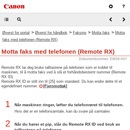
>
>
>
>
Øverst for portal
Øverst for håndbok
Faksing
Motta faks
Motta
faks med telefonen (Remote RX)
Motta faks med telefonen (Remote RX)
Dokumentnummer: EW39-04Y
Remote RX lar deg bruke talltastene på telefonen som er koblet til
maskinen, til å motta faks ved å slå et forhåndsbestemt nummer (Remote
RX ID).
Remote RX ID er stilt inn til [25] som standard. Du kan endre dette til et
egendefinert nummer.
[Fjernmottak]
1
Når maskinen ringer, løfter du telefonrøret til telefonen.
Hvis det er en telefonsamtale, kan du svare på samtalen.
2
Når du hører et pip, slår du Remote RX ID ved bruk av
talltastene på telefonen.