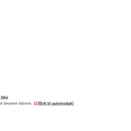
 faks
i et bestemt tidsrom.
[Bytt til automottak]