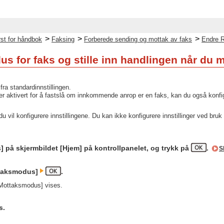
>
>
>
st for håndbok
Faksing
Forberede sending og mottak av faks
Endre R
s for faks og stille inn handlingen når du m
a standardinnstillingen.
 er aktivert for å fastslå om innkommende anrop er en faks, kan du også konfigu
du vil konfigurere innstillingene. Du kan ikke konfigurere innstillinger ved bru
] på skjermbildet [Hjem] på kontrollpanelet, og trykk på
.
S
ttaksmodus]
.
[Mottaksmodus] vises.
s.