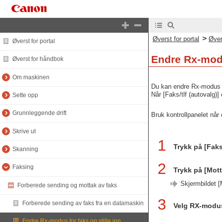
>
Øverst for portal
Øver
Øverst for portal
Endre Rx-modu
Øverst for håndbok
Om maskinen
Du kan endre Rx-modus fr
Når [Faks/tlf (autovalg)]
Sette opp
Grunnleggende drift
Bruk kontrollpanelet når 
Skrive ut
1
Trykk på [Faks
Skanning
2
Faksing
Trykk på [Mo
Skjermbildet 
Forberede sending og mottak av faks
3
Forberede sending av faks fra en datamaskin
Velg RX-modu
Endre Rx-modus for faks og stille inn