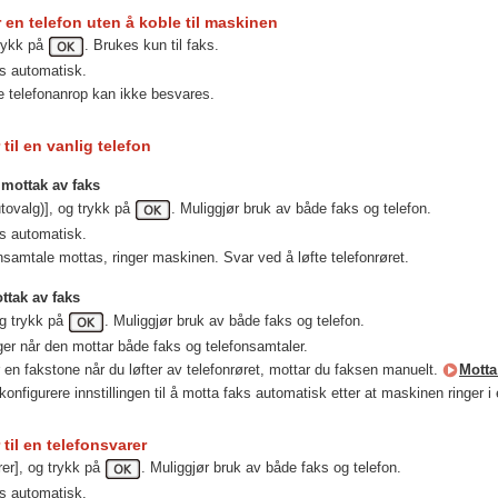
 en telefon uten å koble til maskinen
trykk på
. Brukes kun til faks.
s automatisk.
telefonanrop kan ikke besvares.
til en vanlig telefon
mottak av faks
utovalg)], og trykk på
. Muliggjør bruk av både faks og telefon.
s automatisk.
nsamtale mottas, ringer maskinen. Svar ved å løfte telefonrøret.
ttak av faks
og trykk på
. Muliggjør bruk av både faks og telefon.
er når den mottar både faks og telefonsamtaler.
 en fakstone når du løfter av telefonrøret, mottar du faksen manuelt.
Motta
onfigurere innstillingen til å motta faks automatisk etter at maskinen ringer 
 til en telefonsvarer
rer], og trykk på
. Muliggjør bruk av både faks og telefon.
s automatisk.