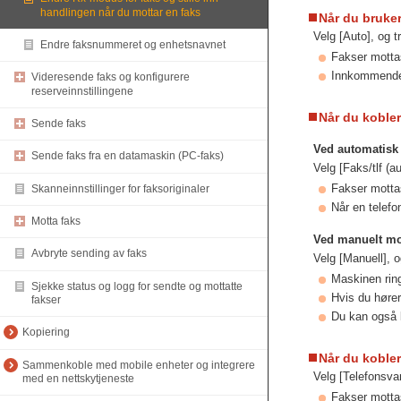
handlingen når du mottar en faks
Når du bruker
Velg [Auto], og 
Endre faksnummeret og enhetsnavnet
Fakser motta
Innkommende 
Videresende faks og konfigurere
reserveinnstillingene
Når du kobler 
Sende faks
Ved automatisk 
Sende faks fra en datamaskin (PC-faks)
Velg [Faks/tlf (a
Fakser motta
Skanneinnstillinger for faksoriginaler
Når en telefo
Motta faks
Ved manuelt mo
Avbryte sending av faks
Velg [Manuell], 
Maskinen ring
Sjekke status og logg for sendte og mottatte
Hvis du hører
fakser
Du kan også k
Kopiering
Når du kobler
Sammenkoble med mobile enheter og integrere
Velg [Telefonsva
med en nettskytjeneste
Fakser motta