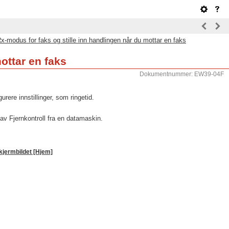
x-modus for faks og stille inn handlingen når du mottar en faks
ottar en faks
Dokumentnummer: EW39-04F
rere innstillinger, som ringetid.
k av Fjernkontroll fra en datamaskin.
kjermbildet [Hjem]