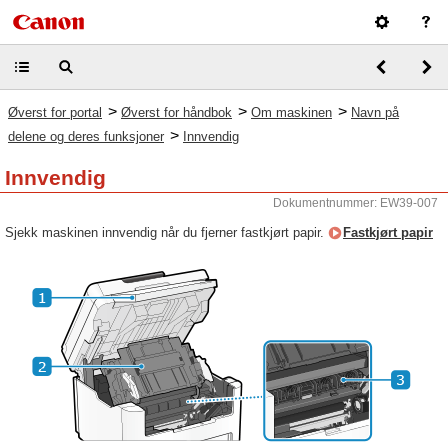
>
>
>
Øverst for portal
Øverst for håndbok
Om maskinen
Navn på
>
delene og deres funksjoner
Innvendig
Innvendig
Dokumentnummer: EW39-007
Sjekk maskinen innvendig når du fjerner fastkjørt papir.
Fastkjørt papir