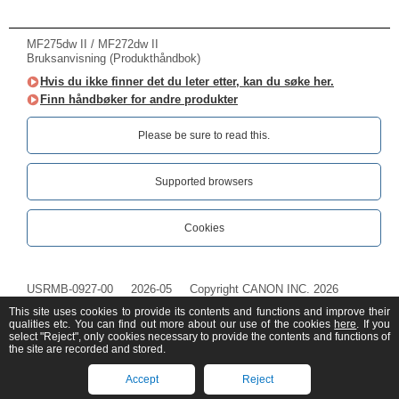
MF275dw II / MF272dw II
Bruksanvisning (Produkthåndbok)
Hvis du ikke finner det du leter etter, kan du søke her.
Finn håndbøker for andre produkter
Please be sure to read this.‎
Supported browsers
Cookies
USRMB-0927-00
2026-05
Copyright CANON INC. 2026
This site uses cookies to provide its contents and functions and improve their
qualities etc. You can find out more about our use of the cookies
here
. If you
select "Reject", only cookies necessary to provide the contents and functions of
the site are recorded and stored.
Accept
Reject