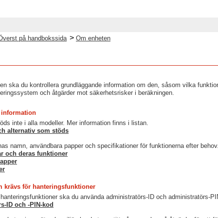
>
Överst på handbokssida
Om enheten
n ska du kontrollera grundläggande information om den, såsom vilka funktione
ringssystem och åtgärder mot säkerhetsrisker i beräkningen.
information
öds inte i alla modeller. Mer information finns i listan.
ch alternativ som stöds
rnas namn, användbara papper och specifikationer för funktionerna efter behov
r och deras funktioner
papper
er
 krävs för hanteringsfunktioner
hanteringsfunktioner ska du använda administratörs-ID och administratörs-PIN-
rs-ID och -PIN-kod