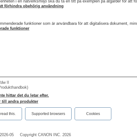
enheten i en nätverksmiljö ska du ta en titt på exemplen på åtgärder för att 
att förhindra obehörig användning
ommenderade funktioner som är användbara för att digitalisera dokument, mins
ade funktioner
dw II
Produkthandbok)
e hittar det du letar efter.
 till andra produkter
ead this.‎
Supported browsers
Cookies
2026-05
Copyright CANON INC. 2026