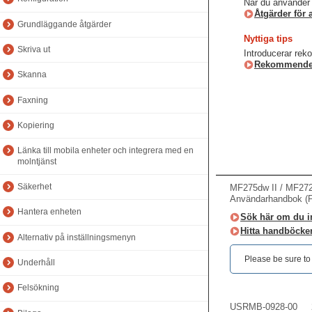
När du använder 
Åtgärder för 
Grundläggande åtgärder
Nyttiga tips
Skriva ut
Introducerar rek
Rekommender
Skanna
Faxning
Kopiering
Länka till mobila enheter och integrera med en
molntjänst
Säkerhet
MF275dw II / MF272
Användarhandbok (
Hantera enheten
Sök här om du int
Hitta handböcker
Alternativ på inställningsmenyn
Please be sure to r
Underhåll
Felsökning
USRMB-0928-00