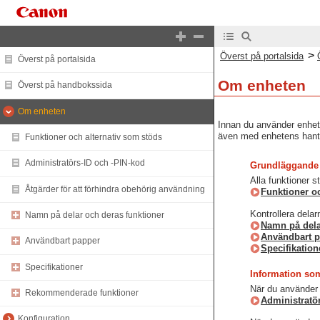
>
Överst på portalsida
Överst på portalsida
Om enheten
Överst på handbokssida
Om enheten
Innan du använder enhete
även med enhetens hante
Funktioner och alternativ som stöds
Administratörs-ID och -PIN-kod
Grundläggande 
Alla funktioner st
Åtgärder för att förhindra obehörig användning
Funktioner o
Kontrollera dela
Namn på delar och deras funktioner
Namn på dela
Användbart 
Användbart papper
Specifikation
Specifikationer
Information som
När du använder 
Rekommenderade funktioner
Administratö
Konfiguration