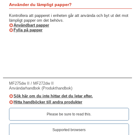
Använder du lämpligt papper?
Kontrollera att papperet i enheten går att använda och byt ut det mot
lämpligt papper om det behövs.
Användbart papper
Fylla på papper
MF275dw II / MF272dw II
Användarhandbok (Produkthandbok)
Sök här om du inte hittar det du letar efter.
Hitta handböcker till andra produkter
Please be sure to read this.‎
Supported browsers