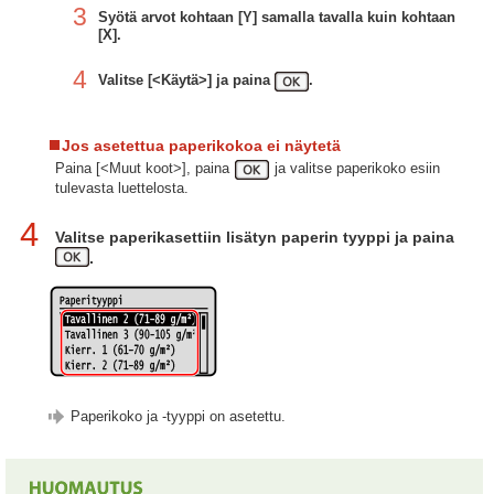
3
Syötä arvot kohtaan [Y] samalla tavalla kuin kohtaan
[X].
4
Valitse [<Käytä>] ja paina
.
Jos asetettua paperikokoa ei näytetä
Paina [<Muut koot>], paina
ja valitse paperikoko esiin
tulevasta luettelosta.
4
Valitse paperikasettiin lisätyn paperin tyyppi ja paina
.
Paperikoko ja -tyyppi on asetettu.