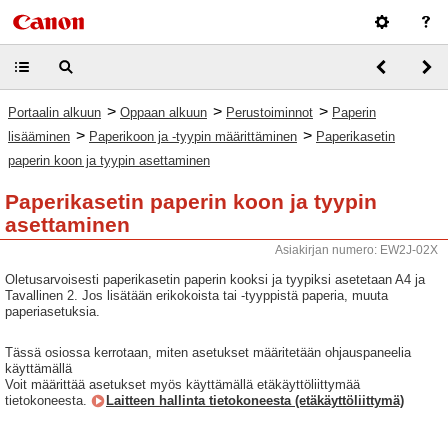
>
>
>
Portaalin alkuun
Oppaan alkuun
Perustoiminnot
Paperin
>
>
lisääminen
Paperikoon ja -tyypin määrittäminen
Paperikasetin
paperin koon ja tyypin asettaminen
Paperikasetin paperin koon ja tyypin
asettaminen
Asiakirjan numero: EW2J-02X
Oletusarvoisesti paperikasetin paperin kooksi ja tyypiksi asetetaan A4 ja
Tavallinen 2. Jos lisätään erikokoista tai -tyyppistä paperia, muuta
paperiasetuksia.
Tässä osiossa kerrotaan, miten asetukset määritetään ohjauspaneelia
käyttämällä
Voit määrittää asetukset myös käyttämällä etäkäyttöliittymää
tietokoneesta.
Laitteen hallinta tietokoneesta (etäkäyttöliittymä)