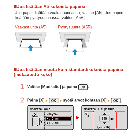
Jos lisätään A5-kokoista paperia
Jos paperi lisätään vaakasuunnassa, valitse [A5]. Jos paperi
lisätään pystysuunnassa, valitse [A5R].
Vaakasuunta (A5)
Pystysuunta (A5R)
Jos lisätään muuta kuin standardikokoista paperia
(mukautettu koko)
1
Valitse [Muokattu] ja paina
.
2
Paina [X]
syötä arvot kohtaan [X]
.