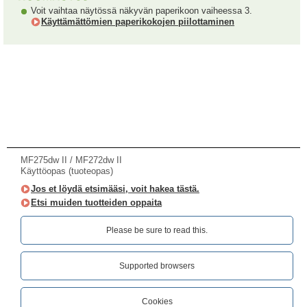
Voit vaihtaa näytössä näkyvän paperikoon vaiheessa 3.
Käyttämättömien paperikokojen piilottaminen
MF275dw II / MF272dw II
Käyttöopas (tuoteopas)
Jos et löydä etsimääsi, voit hakea tästä.
Etsi muiden tuotteiden oppaita
Please be sure to read this.‎
Supported browsers
Cookies