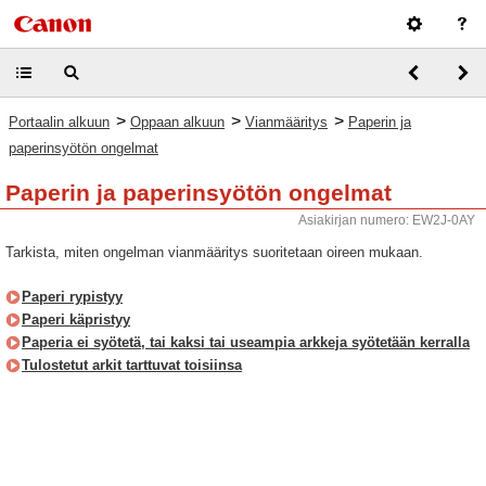
>
>
>
Portaalin alkuun
Oppaan alkuun
Vianmääritys
Paperin ja
paperinsyötön ongelmat
Paperin ja paperinsyötön ongelmat
Asiakirjan numero: EW2J-0AY
Tarkista, miten ongelman vianmääritys suoritetaan oireen mukaan.
Paperi rypistyy
Paperi käpristyy
Paperia ei syötetä, tai kaksi tai useampia arkkeja syötetään kerralla
Tulostetut arkit tarttuvat toisiinsa