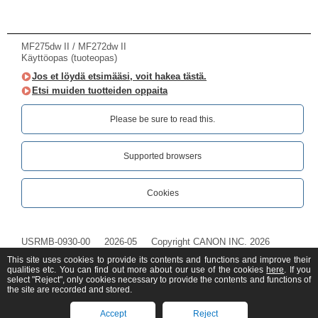
MF275dw II / MF272dw II
Käyttöopas (tuoteopas)
Jos et löydä etsimääsi, voit hakea tästä.
Etsi muiden tuotteiden oppaita
Please be sure to read this.‎
Supported browsers
Cookies
USRMB-0930-00
2026-05
Copyright CANON INC. 2026
This site uses cookies to provide its contents and functions and improve their
qualities etc. You can find out more about our use of the cookies
here
. If you
select "Reject", only cookies necessary to provide the contents and functions of
the site are recorded and stored.
Accept
Reject