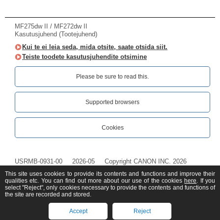
MF275dw II / MF272dw II
Kasutusjuhend (Tootejuhend)
Kui te ei leia seda, mida otsite, saate otsida siit.
Teiste toodete kasutusjuhendite otsimine
Please be sure to read this.‎
Supported browsers
Cookies
USRMB-0931-00
2026-05
Copyright CANON INC. 2026
This site uses cookies to provide its contents and functions and improve their
qualities etc. You can find out more about our use of the cookies
here
. If you
select "Reject", only cookies necessary to provide the contents and functions of
the site are recorded and stored.
Accept
Reject