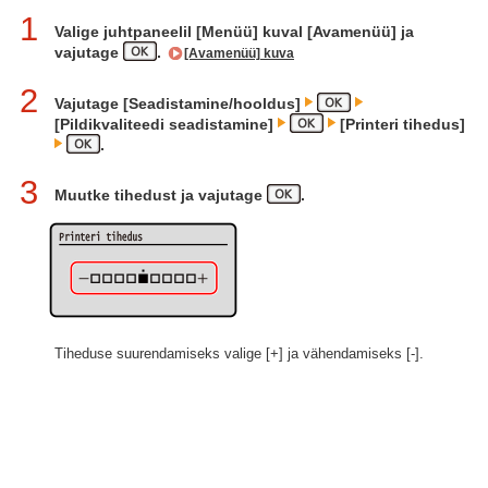
1
Valige juhtpaneelil [Menüü] kuval [Avamenüü] ja
vajutage
.
[Avamenüü] kuva
2
Vajutage [Seadistamine/hooldus]
[Pildikvaliteedi seadistamine]
[Printeri tihedus]
.
3
Muutke tihedust ja vajutage
.
Tiheduse suurendamiseks valige [+] ja vähendamiseks [-].