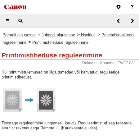
>
>
>
Portaali algusesse
Juhendi algusesse
Hooldus
Printimiskvaliteedi
>
reguleerimine
Printimistiheduse reguleerimine
Printimistiheduse reguleerimine
Dokumendi number: EW2F-0A1
Kui printimistulemused on liiga tumedad või kahvatud, reguleerige
printimistihedust.
Teostage reguleerimine juhtpaneeli kaudu. Reguleerimist ei saa teostada
arvutist rakendusega Remote UI (Kaugkasutajaliides).