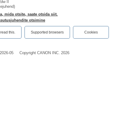
dw II
tejuhend)
a, mida otsite, saate otsida siit.
asutusjuhendite otsimine
ead this.‎
Supported browsers
Cookies
2026-05
Copyright CANON INC. 2026