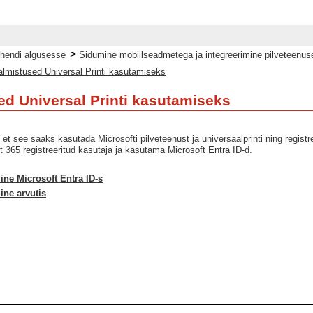
>
hendi algusesse
Sidumine mobiilseadmetega ja integreerimine pilveteenus
almistused Universal Printi kasutamiseks
ed Universal Printi kasutamiseks
 et see saaks kasutada Microsofti pilveteenust ja universaalprinti ning regist
 365 registreeritud kasutaja ja kasutama Microsoft Entra ID-d.
ne Microsoft Entra ID-s
ine arvutis