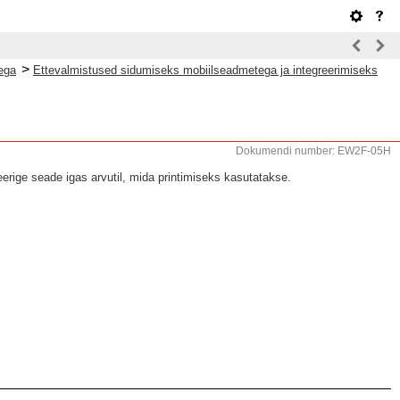
>
ega
Ettevalmistused sidumiseks mobiilseadmetega ja integreerimiseks
Dokumendi number: EW2F-05H
reerige seade igas arvutil, mida printimiseks kasutatakse.