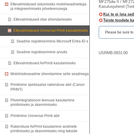
MF275dw II / MF272
Ettevalmistused sidumiseks mobiilseadmetega
Kasutusjuhend (Too
ja integreerimiseks pilveteenusega
Kui te ei leia sed
Ettevalmistused otse ühendamiseks
Teiste toodete k
Ettevalmistused Universal Printi kasutamiseks
Please be sure to r
Seadme registreerimine Microsoft Entra ID-s
Seadme registreerimine arvutis
USRMB-0931-00
Ettevalmistused AirPrinti kasutamiseks
Mobiilsideseadme ühendamine selle seadmega
Printimine spetsiaalse rakenduse abil (Canon
PRINT)
Pilveintegratsiooni teenuse kasutamine
printimiseks ja skannimiseks
Printimine Universal Printi abil
Rakenduse AirPrint kasutamine andmete
printimiseks ja skannimiseks ning fakside