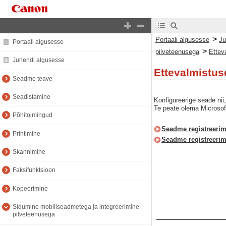
>
Portaali algusesse
Ju
Portaali algusesse
>
pilveteenusega
Ettev
Juhendi algusesse
Ettevalmistus
Seadme teave
Seadistamine
Konfigureerige seade nii,
Te peate olema Microsoft
Põhitoimingud
Seadme registreerimi
Printimine
Seadme registreerim
Skannimine
Faksifunktsioon
Kopeerimine
Sidumine mobiilseadmetega ja integreerimine
pilveteenusega