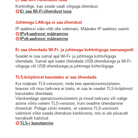
Kontrollige, kas seade saab võrguga ühendust.
Ei saa Wi-Fi-ühendust luua
Juhtmega LAN-iga ei saa ühendust
IP-aadressi säte võib olla sobimatu. Määrake IP-aadress uuesti.
IPv4-aadressi määramine
IPv6-aadressi määramine
Ei saa ühendada Wi-Fi- ja juhtmega kohtvõrguga samaaegselt
Seadet ei saa samal ajal Wi-Fi- ja juhtmega kohtvõrguga
ühendada. Samal ajal saate ühendada USB-ühendusega ja Wi-Fi-
võrguga või USB-ühendusega ja juhtmega kohtvõrguga.
TLS-krüptimist kasutades ei saa ühendada
Kui määrate TLS-versiooni, mida teie operatsioonisüsteem,
brauser või muu tarkvara ei toeta, ei saa te seadet TLS-krüptimist
kasutades ühendada.
Värskendage operatsioonisüsteemi ja muud tarkvara või valige
astme võrra vanem TLS-versioon, kuni seadme ühendamine
õnnestub. Pidage siiski meeles, et vanema TLS-versiooni
valimisel võite saada ühenduse keskkonna, mis ei ole piisavalt
turvaliselt kaitstud.
TLS-i kasutamine