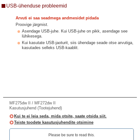
USB-ühenduse probleemid
Arvuti ei saa seadmega andmesidet pidada
Proovige järgmist.
Asendage USB-juhe. Kui USB-juhe on pikk, asendage see
lühikesega.
Kui kasutate USB-jaoturit, siis ühendage seade otse arvutiga,
kasutades selleks USB-kaablit.
MF275dw II / MF272dw II
Kasutusjuhend (Tootejuhend)
Kui te ei leia seda, mida otsite, saate otsida siit.
Teiste toodete kasutusjuhendite otsimine
Please be sure to read this.‎