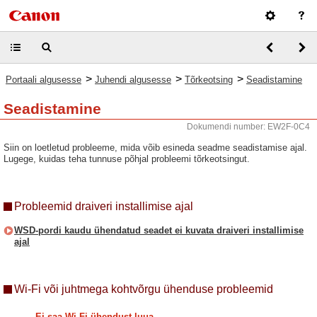
>
>
>
Portaali algusesse
Juhendi algusesse
Tõrkeotsing
Seadistamine
Seadistamine
Dokumendi number: EW2F-0C4
Siin on loetletud probleeme, mida võib esineda seadme seadistamise ajal.
Lugege, kuidas teha tunnuse põhjal probleemi tõrkeotsingut.
Probleemid draiveri installimise ajal
WSD-pordi kaudu ühendatud seadet ei kuvata draiveri installimise
ajal
Wi-Fi või juhtmega kohtvõrgu ühenduse probleemid
Ei saa Wi-Fi-ühendust luua