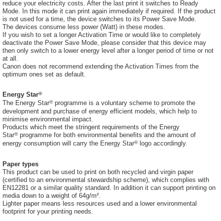
reduce your electricity costs. After the last print it switches to Ready
Mode. In this mode it can print again immediately if required. If the product
is not used for a time, the device switches to its Power Save Mode.
The devices consume less power (Watt) in these modes.
If you wish to set a longer Activation Time or would like to completely
deactivate the Power Save Mode, please consider that this device may
then only switch to a lower energy level after a longer period of time or not
at all.
Canon does not recommend extending the Activation Times from the
optimum ones set as default.
®
Energy Star
®
The Energy Star
programme is a voluntary scheme to promote the
development and purchase of energy efficient models, which help to
minimise environmental impact.
Products which meet the stringent requirements of the Energy
®
Star
programme for both environmental benefits and the amount of
®
energy consumption will carry the Energy Star
logo accordingly.
Paper types
This product can be used to print on both recycled and virgin paper
(certified to an environmental stewardship scheme), which complies with
EN12281 or a similar quality standard. In addition it can support printing on
media down to a weight of 64g/m².
Lighter paper means less resources used and a lower environmental
footprint for your printing needs.