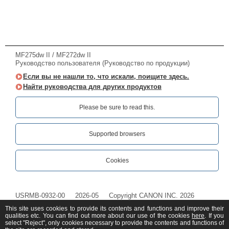
MF275dw II / MF272dw II
Руководство пользователя (Руководство по продукции)
Если вы не нашли то, что искали, поищите здесь.
Найти руководства для других продуктов
Please be sure to read this.‎
Supported browsers
Cookies
USRMB-0932-00
2026-05
Copyright CANON INC. 2026
This site uses cookies to provide its contents and functions and improve their
qualities etc. You can find out more about our use of the cookies
here
. If you
select "Reject", only cookies necessary to provide the contents and functions of