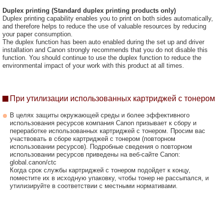
Duplex printing (Standard duplex printing products only)
Duplex printing capability enables you to print on both sides automatically,
and therefore helps to reduce the use of valuable resources by reducing
your paper consumption.
The duplex function has been auto enabled during the set up and driver
installation and Canon strongly recommends that you do not disable this
function. You should continue to use the duplex function to reduce the
environmental impact of your work with this product at all times.
При утилизации использованных картриджей с тонером
В целях защиты окружающей среды и более эффективного
использования ресурсов компания Canon призывает к сбору и
переработке использованных картриджей с тонером. Просим вас
участвовать в сборе картриджей с тонером (повторном
использовании ресурсов). Подробные сведения о повторном
использовании ресурсов приведены на веб-сайте Canon:
global.canon/ctc
Когда срок службы картриджей с тонером подойдет к концу,
поместите их в исходную упаковку, чтобы тонер не рассыпался, и
утилизируйте в соответствии с местными нормативами.