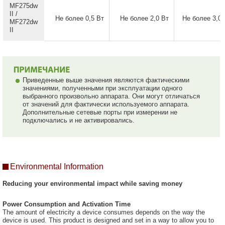
MF275dw
II /
Не более 0,5 Вт
Не более 2,0 Вт
Не более 3,0 
MF272dw
II
Приведенные выше значения являются фактическими
значениями, полученными при эксплуатации одного
выбранного произвольно аппарата. Они могут отличаться
от значений для фактически используемого аппарата.
Дополнительные сетевые порты при измерении не
подключались и не активировались.
Environmental Information
Reducing your environmental impact while saving money
Power Consumption and Activation Time
The amount of electricity a device consumes depends on the way the
device is used. This product is designed and set in a way to allow you to