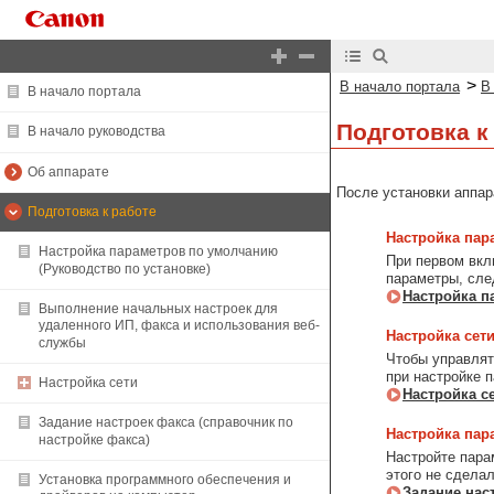
>
В начало портала
В
В начало портала
Подготовка к
В начало руководства
Об аппарате
После установки аппар
Подготовка к работе
Настройка пар
Настройка параметров по умолчанию
При первом вкл
(Руководство по установке)
параметры, сле
Настройка п
Выполнение начальных настроек для
удаленного ИП, факса и использования веб-
Настройка сет
службы
Чтобы управлят
при настройке 
Настройка сети
Настройка с
Задание настроек факса (справочник по
Настройка пар
настройке факса)
Настройте пара
этого не сдела
Установка программного обеспечения и
Задание нас