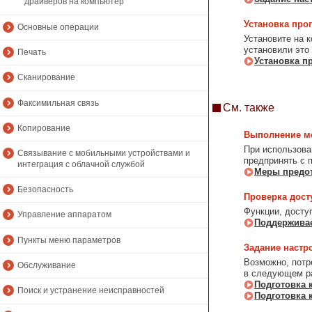
драйверов на компьютер
Установка про
Основные операции
Установите на 
установили это
Печать
Установка п
Сканирование
Факсимильная связь
См. также
Копирование
Выполнение ме
При использова
Связывание с мобильными устройствами и
предпринять с 
интеграция с облачной службой
Меры предот
Безопасность
Проверка дос
Функции, досту
Управление аппаратом
Поддержива
Пункты меню параметров
Задание настр
Возможно, потр
Обслуживание
в следующем р
Подготовка 
Поиск и устранение неисправностей
Подготовка 