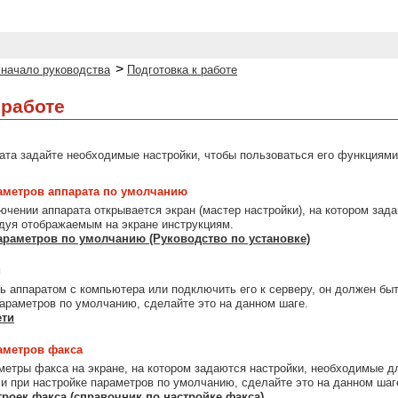
>
 начало руководства
Подготовка к работе
 работе
ата задайте необходимые настройки, чтобы пользоваться его функциями
аметров аппарата по умолчанию
ючении аппарата открывается экран (мастер настройки), на котором зад
дуя отображаемым на экране инструкциям.
араметров по умолчанию (Руководство по установке)
и
ь аппаратом с компьютера или подключить его к серверу, он должен быт
параметров по умолчанию, сделайте это на данном шаге.
ети
аметров факса
метры факса на экране, на котором задаются настройки, необходимые д
ли при настройке параметров по умолчанию, сделайте это на данном шаг
троек факса (справочник по настройке факса)