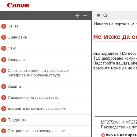
Настройка
Основни операции
>
Начало на портала
Печат
Не може да 
Сканиране
Факс
Ако зададете TLS верс
TLS шифрована комуни
Копиране
Надстройте вашата опе
връзките може да не с
Свързване с мобилни устройства и
интегриране с облачна услуга
Защита
Управление на устройството
Елементи на менюто с настройки
Поддръжка
MF275dw II / MF272
Ръководство на по
Отстраняване на неизправности
Ако не намирате