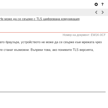
Не може да се свърже с TLS шифрована комуникация
Номер на документ: EW1K-0CF
ато браузъра, устройството не може да се свърже към мрежата чрез
е станат възможни. Въпреки това, ако понижите TLS версията,