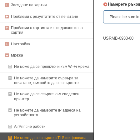
Намерете ръков
Засядане на хартия
Проблеми с резултатите от печатане
Please be sure to r
Проблеми с хартията и с подаването на
хартия
USRMB-0933-00
Настройка
Мрежа
Не може да се превключи към Wi-Fi мрежа
Не можете да намерите сървъра за
печатане, към който да се свържете
Не може да се свърже към споделен
принтер
Не можете да намерите IP адреса на
устройството
AirPrint не работи
Не може да се свърже с TLS шифрована