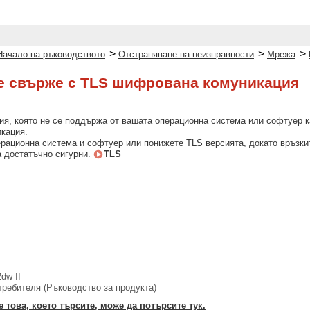
>
>
>
Начало на ръководството
Отстраняване на неизправности
Мрежа
се свърже с TLS шифрована комуникация
ия, която не се поддържа от вашата операционна система или софтуер к
кация.
рационна система и софтуер или понижете TLS версията, докато връзкит
а достатъчно сигурни.
TLS
dw II
требителя (Ръководство за продукта)
 това, което търсите, може да потърсите тук.