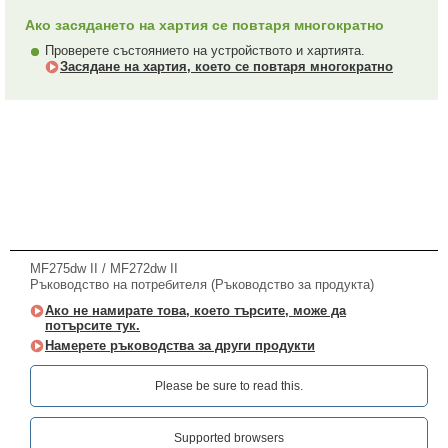
Ако засядането на хартия се повтаря многократно
Проверете състоянието на устройството и хартията.
Засядане на хартия, което се повтаря многократно
MF275dw II / MF272dw II
Ръководство на потребителя (Ръководство за продукта)
Ако не намирате това, което търсите, може да
потърсите тук.
Намерете ръководства за други продукти
Please be sure to read this.‎
Supported browsers