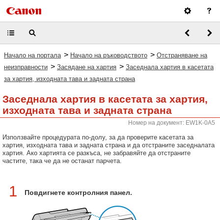
>
>
Начало на портала
Начало на ръководството
Отстраняване на
>
>
неизправности
Засядане на хартия
Заседнала хартия в касетата
за хартия, изходната тава и задната страна
Заседнала хартия в касетата за хартия,
изходната тава и задната страна
Номер на документ: EW1K-0A5
Използвайте процедурата по-долу, за да проверите касетата за
хартия, изходната тава и задната страна и да отстраните заседналата
хартия. Ако хартията се разкъса, не забравяйте да отстраните
частите, така че да не останат парчета.
1
Повдигнете контролния панел.