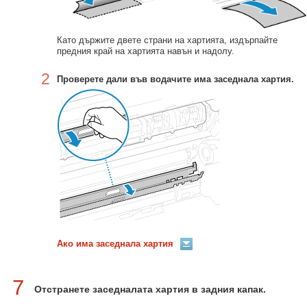
Като държите двете страни на хартията, издърпайте
предния край на хартията навън и надолу.
2
Проверете дали във водачите има заседнала хартия.
Ако има заседнала хартия
7
Отстранете заседналата хартия в задния капак.