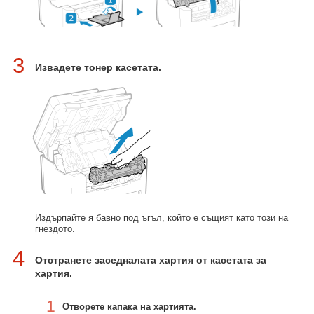
3
Извадете тонер касетата.
Издърпайте я бавно под ъгъл, който е същият като този на
гнездото.
4
Отстранете заседналата хартия от касетата за
хартия.
1
Отворете капака на хартията.