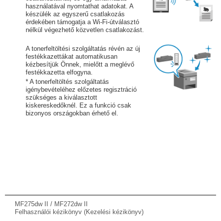
használatával nyomtathat adatokat. A
készülék az egyszerű csatlakozás
érdekében támogatja a Wi-Fi-útválasztó
nélkül végezhető közvetlen csatlakozást.
A tonerfeltöltési szolgáltatás révén az új
festékkazettákat automatikusan
kézbesítjük Önnek, mielőtt a meglévő
festékkazetta elfogyna.
* A tonerfeltöltés szolgáltatás
igénybevételéhez előzetes regisztráció
szükséges a kiválasztott
kiskereskedőknél. Ez a funkció csak
bizonyos országokban érhető el.
MF275dw II / MF272dw II
Felhasználói kézikönyv (Kezelési kézikönyv)