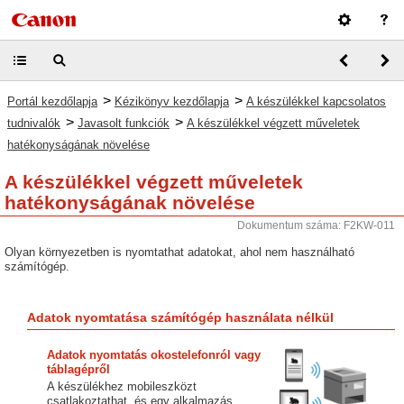
>
>
Portál kezdőlapja
Kézikönyv kezdőlapja
A készülékkel kapcsolatos
>
>
tudnivalók
Javasolt funkciók
A készülékkel végzett műveletek
hatékonyságának növelése
A készülékkel végzett műveletek
hatékonyságának növelése
Dokumentum száma: F2KW-011
Olyan környezetben is nyomtathat adatokat, ahol nem használható
számítógép.
Adatok nyomtatása számítógép használata nélkül
Adatok nyomtatás okostelefonról vagy
táblagépről
A készülékhez mobileszközt
csatlakoztathat, és egy alkalmazás