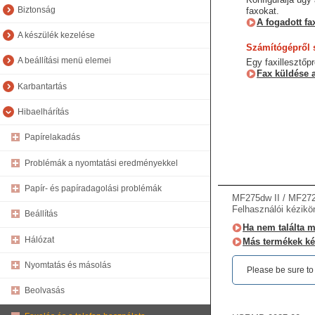
Biztonság
faxokat.
A fogadott f
A készülék kezelése
Számítógépről s
A beállítási menü elemei
Egy faxillesztő
Fax küldése 
Karbantartás
Hibaelhárítás
Papírelakadás
Problémák a nyomtatási eredményekkel
Papír- és papíradagolási problémák
MF275dw II / MF272
Felhasználói kézikö
Beállítás
Ha nem találta me
Hálózat
Más termékek ké
Nyomtatás és másolás
Please be sure to r
Beolvasás