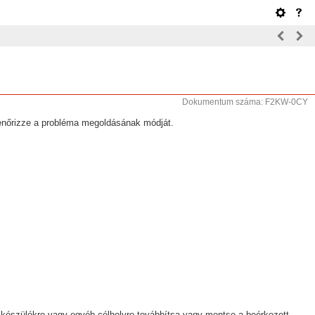
Dokumentum száma: F2KW-0CY
ellenőrizze a probléma megoldásának módját.
xkészülékre vagy egyéb célhelyre továbbítsa vagy mentse a beérkezett