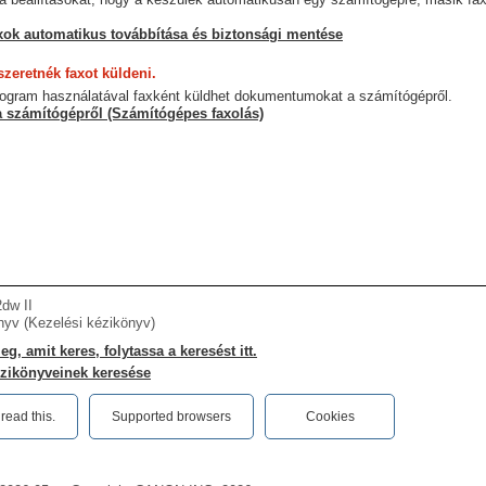
axok automatikus továbbítása és biztonsági mentése
zeretnék faxot küldeni.
program használatával faxként küldhet dokumentumokat a számítógépről.
a számítógépről (Számítógépes faxolás)
dw II
nyv (Kezelési kézikönyv)
g, amit keres, folytassa a keresést itt.
zikönyveinek keresése
ead this.‎
Supported browsers
Cookies