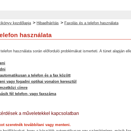
>
>
ikönyv kezdőlapja
Hibaelhárítás
Faxolás és a telefon használata
telefon használata
a telefon használata során előforduló problémákat ismerteti. A tünet alapján 
eni
dni
automatikusan a telefon és a fax között
eni vagy fogadni optikai vonalon keresztül
mzetközi címre
sik fél telefon- vagy faxszáma
kérdések a műveletekkel kapcsolatban
xot szeretnék továbbítani vagy menteni.
 a beállításokat, hogy a készülék automatikusan egy számítógépre, másik fa