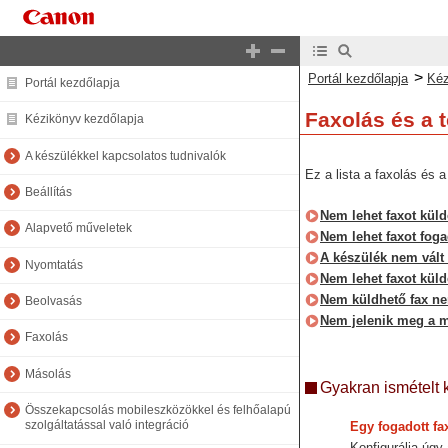
>
Portál kezdőlapja
Kéz
Portál kezdőlapja
Faxolás és a 
Kézikönyv kezdőlapja
A készülékkel kapcsolatos tudnivalók
Ez a lista a faxolás és 
Beállítás
Nem lehet faxot küld
Alapvető műveletek
Nem lehet faxot foga
A készülék nem vált 
Nyomtatás
Nem lehet faxot küld
Nem küldhető fax ne
Beolvasás
Nem jelenik meg a má
Faxolás
Másolás
Gyakran ismételt 
Összekapcsolás mobileszközökkel és felhőalapú
szolgáltatással való integráció
Egy fogadott fa
Konfigurálja úgy