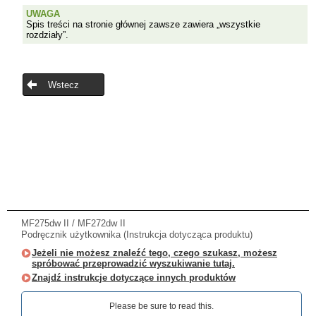
UWAGA
Spis treści na stronie głównej zawsze zawiera „wszystkie
rozdziały”.
Wstecz
MF275dw II / MF272dw II
Podręcznik użytkownika (Instrukcja dotycząca produktu)
Jeżeli nie możesz znaleźć tego, czego szukasz, możesz
spróbować przeprowadzić wyszukiwanie tutaj.
Znajdź instrukcje dotyczące innych produktów
Please be sure to read this.‎