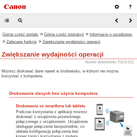
>
>
Górna część portalu
Górna część instrukcji
Informacje o urządzeniu
>
>
Zalecane funkcje
Zwiększanie wydajności operacji
Zwiększanie wydajności operacji
Numer dokumentu: F2L0-011
Możesz drukować dane nawet w środowisku, w którym nie można
korzystać z komputera.
Drukowanie danych bez użycia komputera
Drukowanie ze smartfona lub tabletu
Podczas korzystania z aplikacji możesz
drukować z urządzenia przenośnego
połączonego z urządzeniem. Urządzenie
obsługuje połączenie bezpośrednie, co
ułatwia konfigurację połączenia bez
konieczności korzystania z routera