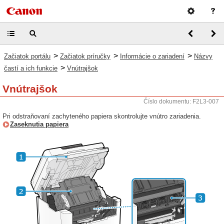
>
>
>
Začiatok portálu
Začiatok príručky
Informácie o zariadení
Názvy
>
častí a ich funkcie
Vnútrajšok
Vnútrajšok
Číslo dokumentu: F2L3-007
Pri odstraňovaní zachyteného papiera skontrolujte vnútro zariadenia.
Zaseknutia papiera