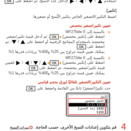
استخدم
/
/
/
لإدخال عدد النُّسخ، ثم اضغط على
.
[تكبير]
اضبط التكبير/التصغير الخاص بتكبير النُّسخ أو تصغيرها.
تعيين تكبير/تصغير مخصص
بالنسبة إلى MF275dw II
اضغط على [تكبير مخصص]‏
، ثم أدخل قيمة تكبير/تصغير
مخصصة باستخدام المفاتيح الرقمية أو اضغط على
/
، ثم
اضغط على
.
يمكنك تعيين قيمة تتراوح بين 25% و400% بزيادات قدرها 1%.
بالنسبة إلى MF272dw II
اضغط على [تكبير مخصص]‏
/
/
/
لتعيين
قيمة تكبير/تصغير مخصصة، ثم اضغط على
.
يمكنك تعيين قيمة تتراوح بين 25% و400% بزيادات قدرها 1%.
تعيين التكبير/التصغير تلقائيًا لورق بحجم قياسي
حدد تكبيرًا/تصغيرًا ثابتًا من القائمة واضغط على
.
4
قم بتكوين إعدادات النسخ الأخرى، حسب الحاجة.
ميزات النسخ