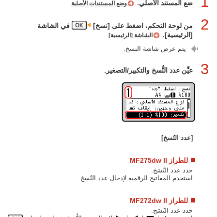
1
ضع المستند الأصلي.
وضع المستندات الأصلية
2
من لوحة التحكم، اضغط على [نسخ]‏
في الشاشة
[الرئيسية].
الشاشة [الرئيسية]
يتم عرض شاشة النسخ.
3
عيِّن عدد النُّسخ والتكبير/التصغير.
[عدد النُسخ]
للطراز MF275dw II
حدد عدد النُسَخ.
استخدم المفاتيح الرقمية لإدخال عدد النُسخ.
للطراز MF272dw II
حدد عدد النُسَخ.