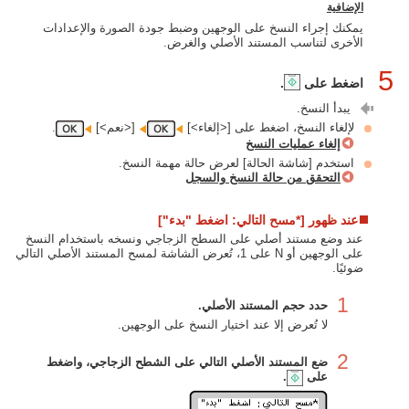
الإضافية
يمكنك إجراء النسخ على الوجهين وضبط جودة الصورة والإعدادات
الأخرى لتناسب المستند الأصلي والغرض.
5
اضغط على
.
يبدأ النسخ.
لإلغاء النسخ، اضغط على [<إلغاء>]‏
[<نعم>]‏
.
إلغاء عمليات النسخ
استخدم [شاشة الحالة] لعرض حالة مهمة النسخ.
التحقق من حالة النسخ والسجل
عند ظهور [*مسح التالي: اضغط "بدء"]
عند وضع مستند أصلي على السطح الزجاجي ونسخه باستخدام النسخ
على الوجهين أو N على 1، تُعرض الشاشة لمسح المستند الأصلي التالي
ضوئيًا.
1
حدد حجم المستند الأصلي.
لا تُعرض إلا عند اختيار النسخ على الوجهين.
2
ضع المستند الأصلي التالي على الشطح الزجاجي، واضغط
على
.