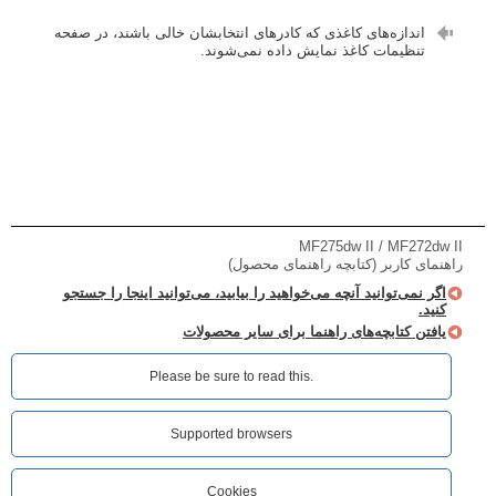
اندازه‌های کاغذی که کادرهای انتخابشان خالی باشند، در صفحه
تنظیمات کاغذ نمایش داده نمی‌شوند.
MF275dw II / MF272dw II
راهنمای کاربر (کتابچه راهنمای محصول)
اگر نمی‌توانید آنچه می‌خواهید را بیابید، می‌توانید اینجا را جستجو
کنید.
یافتن کتابچه‌های راهنما برای سایر محصولات
Please be sure to read this.‎
Supported browsers
Cookies