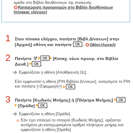
ομάδα στο Βιβλίο διευθύνσεων της συσκευής.
Καταχώριση προορισμών στο Βιβλίο διευθύνσεων
(πίνακας ελέγχου)
1
Στον πίνακα ελέγχου, πατήστε [Βιβλ.Δ/νσεων] στην
[Αρχική] οθόνη και πατήστε
.
Οθόνη [Αρχική]
2
Πατήστε
[Καταχ. νέων προορ. στο Βιβλίο
Διευθ.]
.
Εμφανίζεται η οθόνη [Αποθήκευση Ως].
Εάν εμφανιστεί η οθόνη [PIN Βιβλίου Δ/νσεων], εισαγάγετε το PIN
και πατήστε [<Εφαρμογή>]
.
3
Πατήστε [Κωδικός Μνήμης] ή [Πλήκτρα Μνήμης]
[Ομάδα]
.
Εμφανίζεται η οθόνη [Ομάδα].
Εάν έχει επιλεγεί το στοιχείο [Κωδικός Μνήμης], ορίζονται
αυτόματα μη καταχωρισμένοι αριθμοί πλήκτρων μνήμης και
εμφανίζεται η οθόνη [Ομάδα].