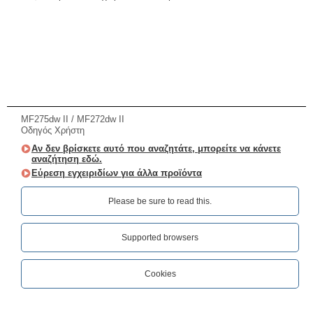
MF275dw II / MF272dw II
Οδηγός Χρήστη
Αν δεν βρίσκετε αυτό που αναζητάτε, μπορείτε να κάνετε
αναζήτηση εδώ.
Εύρεση εγχειριδίων για άλλα προϊόντα
Please be sure to read this.‎
Supported browsers
Cookies