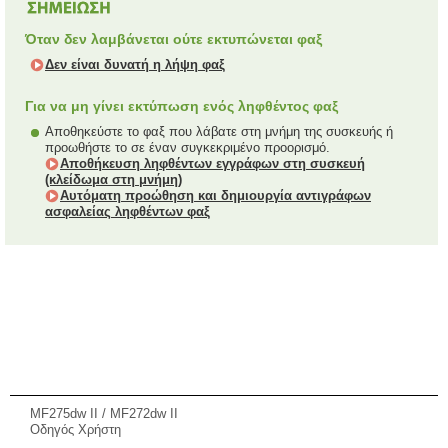
Όταν δεν λαμβάνεται ούτε εκτυπώνεται φαξ
Δεν είναι δυνατή η λήψη φαξ
Για να μη γίνει εκτύπωση ενός ληφθέντος φαξ
Αποθηκεύστε το φαξ που λάβατε στη μνήμη της συσκευής ή
προωθήστε το σε έναν συγκεκριμένο προορισμό.
Αποθήκευση ληφθέντων εγγράφων στη συσκευή
(κλείδωμα στη μνήμη)
Αυτόματη προώθηση και δημιουργία αντιγράφων
ασφαλείας ληφθέντων φαξ
MF275dw II / MF272dw II
Οδηγός Χρήστη