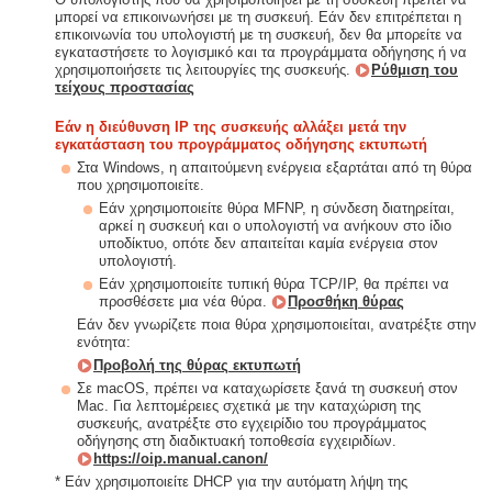
μπορεί να επικοινωνήσει με τη συσκευή. Εάν δεν επιτρέπεται η
επικοινωνία του υπολογιστή με τη συσκευή, δεν θα μπορείτε να
εγκαταστήσετε το λογισμικό και τα προγράμματα οδήγησης ή να
χρησιμοποιήσετε τις λειτουργίες της συσκευής.
Ρύθμιση του
τείχους προστασίας
Εάν η διεύθυνση IP της συσκευής αλλάξει μετά την
εγκατάσταση του προγράμματος οδήγησης εκτυπωτή
Στα Windows, η απαιτούμενη ενέργεια εξαρτάται από τη θύρα
που χρησιμοποιείτε.
Εάν χρησιμοποιείτε θύρα MFNP, η σύνδεση διατηρείται,
αρκεί η συσκευή και ο υπολογιστή να ανήκουν στο ίδιο
υποδίκτυο, οπότε δεν απαιτείται καμία ενέργεια στον
υπολογιστή.
Εάν χρησιμοποιείτε τυπική θύρα TCP/IP, θα πρέπει να
προσθέσετε μια νέα θύρα.
Προσθήκη θύρας
Εάν δεν γνωρίζετε ποια θύρα χρησιμοποιείται, ανατρέξτε στην
ενότητα:
Προβολή της θύρας εκτυπωτή
Σε macOS, πρέπει να καταχωρίσετε ξανά τη συσκευή στον
Mac. Για λεπτομέρειες σχετικά με την καταχώριση της
συσκευής, ανατρέξτε στο εγχειρίδιο του προγράμματος
οδήγησης στη διαδικτυακή τοποθεσία εγχειριδίων.
https://oip.manual.canon/
* Εάν χρησιμοποιείτε DHCP για την αυτόματη λήψη της