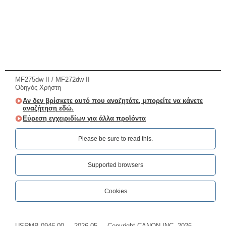
MF275dw II / MF272dw II
Οδηγός Χρήστη
Αν δεν βρίσκετε αυτό που αναζητάτε, μπορείτε να κάνετε
αναζήτηση εδώ.
Εύρεση εγχειριδίων για άλλα προϊόντα
Please be sure to read this.‎
Supported browsers
Cookies
USRMB-0946-00
2026-05
Copyright CANON INC. 2026