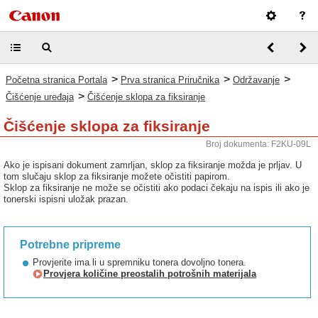
>
>
>
Početna stranica Portala
Prva stranica Priručnika
Održavanje
>
Čišćenje uređaja
Čišćenje sklopa za fiksiranje
Čišćenje sklopa za fiksiranje
Broj dokumenta: F2KU-09L
Ako je ispisani dokument zamrljan, sklop za fiksiranje možda je prljav. U
tom slučaju sklop za fiksiranje možete očistiti papirom.
Sklop za fiksiranje ne može se očistiti ako podaci čekaju na ispis ili ako je
tonerski ispisni uložak prazan.
Potrebne pripreme
Provjerite ima li u spremniku tonera dovoljno tonera.
Provjera količine preostalih potrošnih materijala