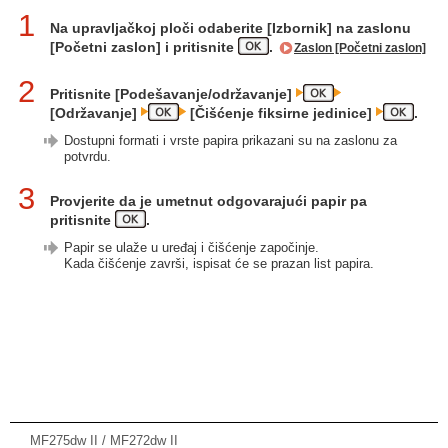
1
Na upravljačkoj ploči odaberite [Izbornik] na zaslonu
[Početni zaslon] i pritisnite
.
Zaslon [Početni zaslon]
2
Pritisnite [Podešavanje/održavanje]
[Održavanje]
[Čišćenje fiksirne jedinice]
.
Dostupni formati i vrste papira prikazani su na zaslonu za
potvrdu.
3
Provjerite da je umetnut odgovarajući papir pa
pritisnite
.
Papir se ulaže u uređaj i čišćenje započinje.
Kada čišćenje završi, ispisat će se prazan list papira.
MF275dw II / MF272dw II