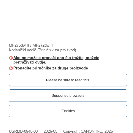
MF275dw II / MF272dw II
Korisnički vodič (Priručnik za proizvod)
Ako ne možete pronaći ono što tražite, možete
pretraživati ovdje.
Pronađite priručnike za druge proizvode
Please be sure to read this.‎
Supported browsers
Cookies
USRMB-0948-00
2026-05
Copyright CANON INC. 2026