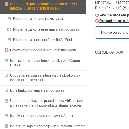
MF275dw II / MF272
Priprema za povezivanje s mobilnim uređajima i
Korisnički vodič (Pr
integraciju sa servisom u oblaku
Ako ne možete pr
Pripreme za izravno povezivanje
Pronađite priruč
Pripreme za korištenje univerzalnog ispisa
Please be sure to r
Pripreme za upotrebu funkcije AirPrint
Povezivanje uređaja s mobilnim uređajem
USRMB-0948-00
Ispis uz pomoć namjenske aplikacije (Canon
PRINT)
Upotreba servisa za integraciju s oblakom za
ispisivanje i skeniranje
Ispis funkcijom univerzalnog ispisa
Upotreba aplikacije s podrškom za AirPrint radi
ispisa i skeniranja podataka te slanja faksova
Ispisivanje s uređaja sa sustavom Android
Ispis s uređaja s operacijskim sustavom Chrome