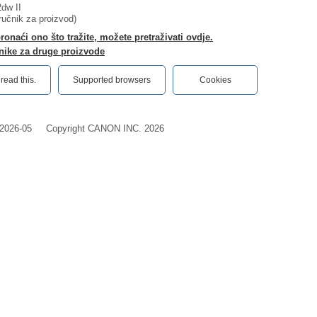
dw II
iručnik za proizvod)
onaći ono što tražite, možete pretraživati ovdje.
nike za druge proizvode
ead this.‎
Supported browsers
Cookies
2026-05
Copyright CANON INC. 2026