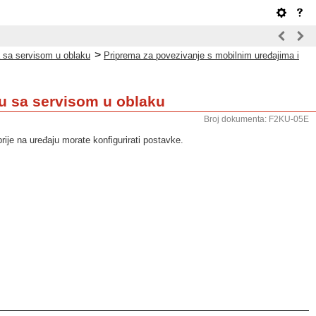
>
a sa servisom u oblaku
Priprema za povezivanje s mobilnim uređajima i
ju sa servisom u oblaku
Broj dokumenta: F2KU-05E
jprije na uređaju morate konfigurirati postavke.