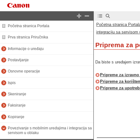
Početna stranica Portal
Početna stranica Portala
integraciju sa servisom
Prva stranica Priručnika
Priprema za p
Informacije o uređaju
Postavljanje
Da biste s uređajem izravn
Osnovne operacije
Pripreme za izravno
Pripreme za korišten
Ispis
Pripreme za upotrebu
Skeniranje
Faksiranje
Kopiranje
Povezivanje s mobilnim uređajima i integracija sa
servisom u oblaku