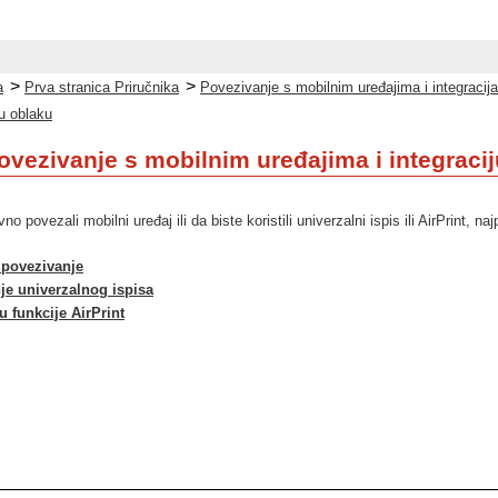
>
>
a
Prva stranica Priručnika
Povezivanje s mobilnim uređajima i integracij
 u oblaku
ovezivanje s mobilnim uređajima i integraci
o povezali mobilni uređaj ili da biste koristili univerzalni ispis ili AirPrint, na
 povezivanje
je univerzalnog ispisa
 funkcije AirPrint