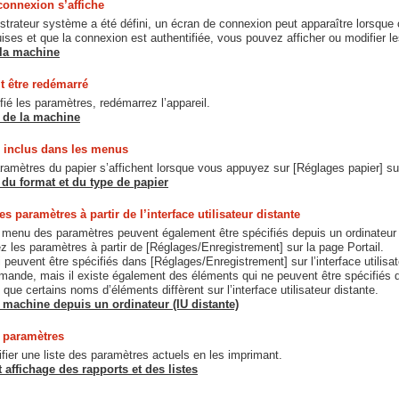
connexion s’affiche
istrateur système a été défini, un écran de connexion peut apparaître lorsque
uises et que la connexion est authentifiée, vous pouvez afficher ou modifier l
la machine
it être redémarré
ié les paramètres, redémarrez l’appareil.
 de la machine
 inclus dans les menus
amètres du papier s’affichent lorsque vous appuyez sur [Réglages papier] sur
 du format et du type de papier
s paramètres à partir de l’interface utilisateur distante
enu des paramètres peuvent également être spécifiés depuis un ordinateur à l’a
ez les paramètres à partir de [Réglages/Enregistrement] sur la page Portail.
 peuvent être spécifiés dans [Réglages/Enregistrement] sur l’interface utili
nde, mais il existe également des éléments qui ne peuvent être spécifiés qu’
ue certains noms d’éléments diffèrent sur l’interface utilisateur distante.
 machine depuis un ordinateur (IU distante)
s paramètres
fier une liste des paramètres actuels en les imprimant.
 affichage des rapports et des listes