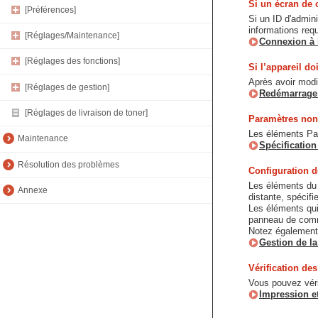
Si un écran de 
[Préférences]
Si un ID d'admin
informations req
[Réglages/Maintenance]
Connexion à 
[Réglages des fonctions]
Si l’appareil do
Après avoir modif
[Réglages de gestion]
Redémarrage
[Réglages de livraison de toner]
Paramètres non
Les éléments Par
Maintenance
Spécification
Résolution des problèmes
Configuration de
Les éléments du m
Annexe
distante, spécifi
Les éléments qui
panneau de comma
Notez également q
Gestion de la
Vérification de
Vous pouvez véri
Impression et