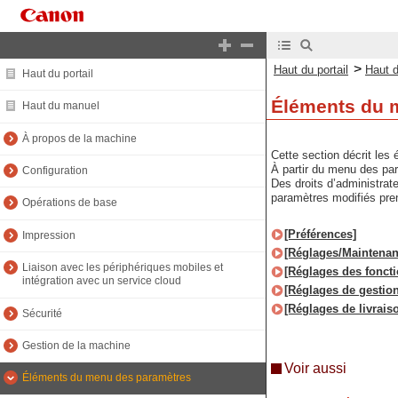
>
Haut du portail
Haut 
Haut du portail
Éléments du 
Haut du manuel
À propos de la machine
Cette section décrit le
À partir du menu des par
Configuration
Des droits d’administrat
paramètres modifiés pren
Opérations de base
[Préférences]
Impression
[Réglages/Maintenan
Liaison avec les périphériques mobiles et
[Réglages des foncti
intégration avec un service cloud
[Réglages de gestion
[Réglages de livrais
Sécurité
Gestion de la machine
Voir aussi
Éléments du menu des paramètres