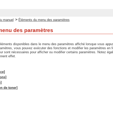
>
du manuel
Éléments du menu des paramètres
menu des paramètres
s éléments disponibles dans le menu des paramètres affiché lorsque vous app
amètres, vous pouvez exécuter des fonctions et modifier les paramètres en fonc
eur sont nécessaires pour afficher ou modifier certains paramètres. Notez égal
nent effet.
ce]
ons]
]
on de toner]