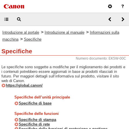
>
>
Introduzione al portale
Introduzione al manuale
Informazioni sulla
>
macchina
Specifiche
Specifiche
Numero documento: EK5W-00C
Le specifiche sono soggette a modifiche per il miglioramento dei prodotti e
i contenuti potrebbero essere aggiornati in base ai prodotti rilasciati in
futuro. Per maggiori dettagli sull’informativa sul prodotto, visitare il sito
web di Canon.
https://global.canon/
Specifiche dell’unità principale
Specifiche di base
Specifiche delle funzioni
Specifiche di stampa
Specifiche di rete
Specifiche delle funzioni di protezione e gestione