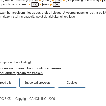
papr bij uitv. verm.]
[Aan]
iezen het probleem niet oplost, stelt u [Modus Uitvoeraanpassing] ook in op [
in deze instelling opgeeft, wordt de afdruksnelheid lager.
ng (producthandleiding)
vinden wat u zoekt, kunt u ook hier zoeken.
oor andere producten zoeken
ead this.‎
Supported browsers
Cookies
2026-05
Copyright CANON INC. 2026