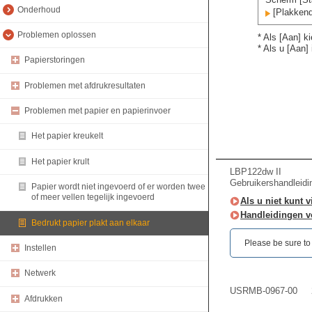
Onderhoud
[Plakkend 
Problemen oplossen
* Als [Aan] k
* Als u [Aan] 
Papierstoringen
Problemen met afdrukresultaten
Problemen met papier en papierinvoer
Het papier kreukelt
Het papier krult
LBP122dw II
Gebruikershandleidi
Papier wordt niet ingevoerd of er worden twee
of meer vellen tegelijk ingevoerd
Als u niet kunt 
Handleidingen v
Bedrukt papier plakt aan elkaar
Please be sure to r
Instellen
Netwerk
USRMB-0967-00
Afdrukken