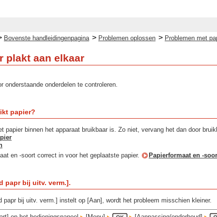
>
>
>
Bovenste handleidingenpagina
Problemen oplossen
Problemen met pap
r plakt aan elkaar
r onderstaande onderdelen te controleren.
ikt papier?
et papier binnen het apparaat bruikbaar is. Zo niet, vervang het dan door bruik
pier
n
aat en -soort correct in voor het geplaatste papier.
Papierformaat en -soo
 papr bij uitv. verm.].
 papr bij uitv. verm.] instelt op [Aan], wordt het probleem misschien kleiner.
art] op het bedieningspaneel
[Menu]
[Aanpassing/onderhoud]