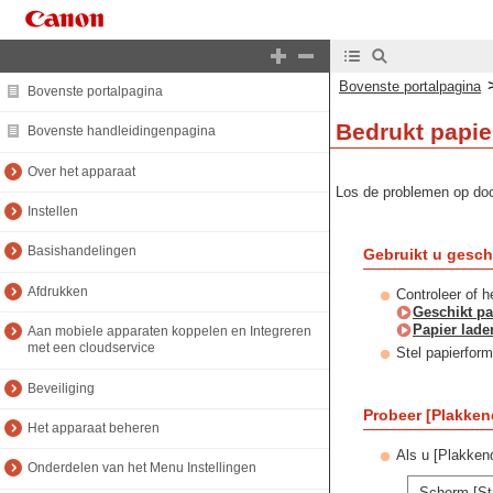
Bovenste portalpagina
Bovenste portalpagina
Bedrukt papie
Bovenste handleidingenpagina
Over het apparaat
Los de problemen op doo
Instellen
Basishandelingen
Gebruikt u gesch
Afdrukken
Controleer of h
Geschikt pa
Papier lade
Aan mobiele apparaten koppelen en Integreren
met een cloudservice
Stel papierform
Beveiliging
Probeer [Plakkend
Het apparaat beheren
Als u [Plakkend
Onderdelen van het Menu Instellingen
Scherm [St