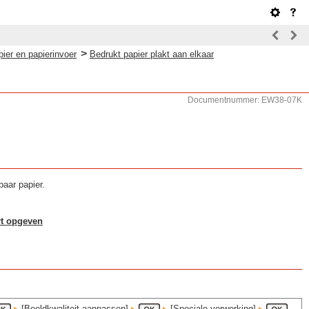
>
ier en papierinvoer
Bedrukt papier plakt aan elkaar
Documentnummer: EW38-07K
baar papier.
rt opgeven
[Beeldkwaliteit aanpassen]
[Speciale verwerking]