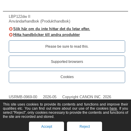
LBP122dw II
Användarhandbok (Produkthandbok)
Sök här om du inte hittar det du letar efter.
Hitta handböcker till andra produkter
Please be sure to read this.‎
Supported browsers
Cookies
USRMB-0969-00
2026-05
Copyright CANON INC. 2026
This site uses cookies to provide its contents and functions and improve their
qualities etc. You can find out more about our use of the cookies
here
. If you
select "Reject", only cookies necessary to provide the contents and functions of
the site are recorded and stored.
Accept
Reject