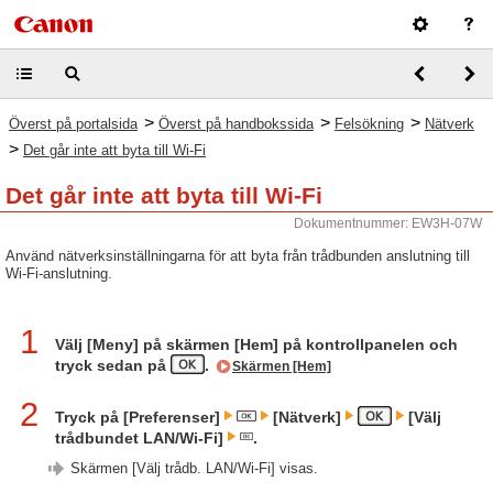
>
>
>
Överst på portalsida
Överst på handbokssida
Felsökning
Nätverk
>
Det går inte att byta till Wi-Fi
Det går inte att byta till Wi-Fi
Dokumentnummer: EW3H-07W
Använd nätverksinställningarna för att byta från trådbunden anslutning till
Wi-Fi-anslutning.
1
Välj [Meny] på skärmen [Hem] på kontrollpanelen och
tryck sedan på
.
Skärmen [Hem]
2
Tryck på [Preferenser]
[Nätverk]
[Välj
trådbundet LAN/Wi-Fi]
.
Skärmen [Välj trådb. LAN/Wi-Fi] visas.