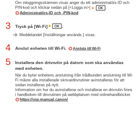
Om inloggningsskärmen visas anger du ett administratörs-ID och
PIN-kod och klickar sedan på [<Logga in>]
.
Administratörs-ID och -PIN-kod
3
Tryck på [Wi-Fi]
.
Meddelandet [Inställningar används.] visas.
4
Anslut enheten till Wi-Fi.
Ansluta till Wi-Fi
5
Installera den drivrutin på datorn som ska användas
med enheten.
När du byter enhetens anslutning från trådbunden anslutning till Wi-
Fi måste alla installerade skrivardrivrutiner avinstalleras för att
sedan installeras på nytt.
Information om hur du avinstallerar och installerar en drivrutin finns
i handboken till drivrutinen på webbplatsen med onlinehandböcker.
https://oip.manual.canon/